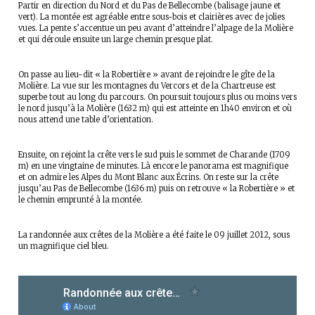
Partir en direction du Nord et du Pas de Bellecombe (balisage jaune et
vert). La montée est agréable entre sous-bois et clairières avec de jolies
vues. La pente s’accentue un peu avant d’atteindre l’alpage de la Molière
et qui déroule ensuite un large chemin presque plat.
On passe au lieu-dit « la Robertière » avant de rejoindre le gîte de la
Molière. La vue sur les montagnes du Vercors et de la Chartreuse est
superbe tout au long du parcours. On poursuit toujours plus ou moins vers
le nord jusqu’à la Molière (1632 m) qui est atteinte en 1h40 environ et où
nous attend une table d’orientation.
Ensuite, on rejoint la crête vers le sud puis le sommet de Charande (1709
m) en une vingtaine de minutes. Là encore le panorama est magnifique
et on admire les Alpes du Mont Blanc aux Écrins. On reste sur la crête
jusqu’au Pas de Bellecombe (1636 m) puis on retrouve « la Robertière » et
le chemin emprunté à la montée.
La randonnée aux crêtes de la Molière a été faite le 09 juillet 2012, sous
un magnifique ciel bleu.